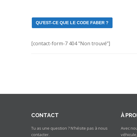
QU'EST-CE QUE LE CODE FABER ?
[contact-form-7 404 "Non trouvé"]
CONTACT
À PRO
Tu as une question ? N'hésite pas à nous
Avec nou
contacter.
véhicule