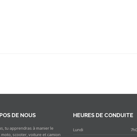
POS DE NOUS
HEURES DE CONDUITE
s, tu apprendras à manier le
Lundi
7h0
, moto, scooter, voiture et camion